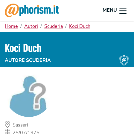
MENU
Home
Autori
Scuderia
Koci Duch
Koci Duch
AUTORE SCUDERIA
Sassari
25/07/1975