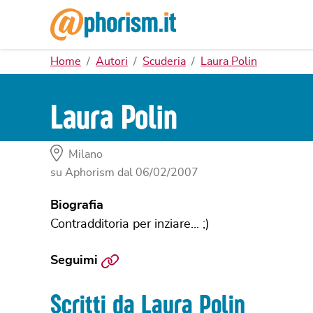
Home
Autori
Scuderia
Laura Polin
Laura Polin
Milano
su Aphorism dal
06/02/2007
Biografia
Contradditoria per inziare... ;)
Sito
Seguimi
web
Scritti da Laura Polin