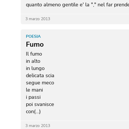
quanto almeno gentile e' la "," nel far prende
3 marzo 2013
POESIA
Fumo
Il fumo
in alto
in lungo
delicata scia
segue meco
le mani
i passi
poi svanisce
con(…)
3 marzo 2013