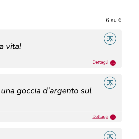
6
su
6
a vita!
Dettagli
…
 una goccia d'argento sul
Dettagli
…