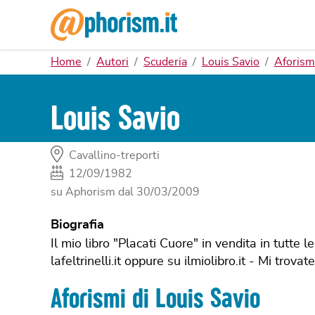
Home
Autori
Scuderia
Louis Savio
Aforism
Louis Savio
Cavallino-treporti
12/09/1982
su Aphorism dal
30/03/2009
Biografia
Il mio libro "Placati Cuore" in vendita in tutte le
lafeltrinelli.it oppure su ilmiolibro.it - Mi trova
Aforismi di Louis Savio