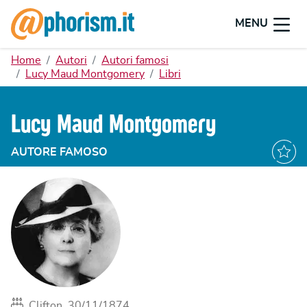
MENU
Home
Autori
Autori famosi
Lucy Maud Montgomery
Libri
Lucy Maud Montgomery
AUTORE FAMOSO
Clifton, 30/11/1874