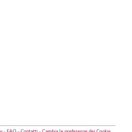
cy
-
FAQ
-
Contatti
-
Cambia le preferenze dei Cookie