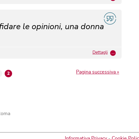
dare le opinioni, una donna
Dettagli
…
Pagina successiva »
2
 Roma
Informativa Privacy
-
Cookie Poli