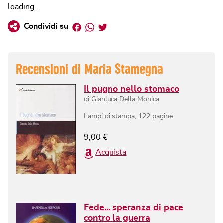
loading...
Facebook
Whatsapp
Twitter
Condividi su
Recensioni di
Maria Stamegna
Il pugno nello stomaco
di
Gianluca Della Monica
Lampi di stampa
,
122
pagine
9,00
€
Acquista
Fede... speranza di pace
contro la guerra