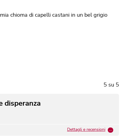
mia chioma di capelli castani in un bel grigio
5
su
5
e disperanza
Dettagli e recensioni
…