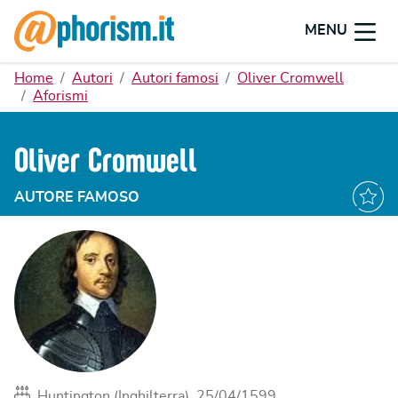
MENU
Home
Autori
Autori famosi
Oliver Cromwell
Aforismi
Oliver Cromwell
AUTORE FAMOSO
Huntington (Inghilterra), 25/04/1599