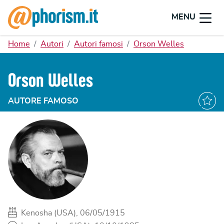
MENU
Home
Autori
Autori famosi
Orson Welles
Orson Welles
AUTORE FAMOSO
Kenosha (USA), 06/05/1915