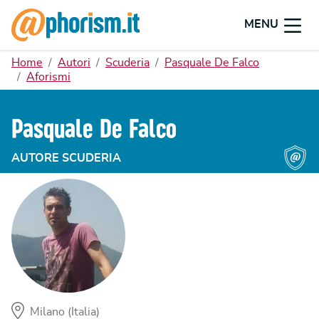
MENU
Home
Autori
Scuderia
Pasquale De Falco
Aforismi
Pasquale De Falco
AUTORE SCUDERIA
Milano (Italia)