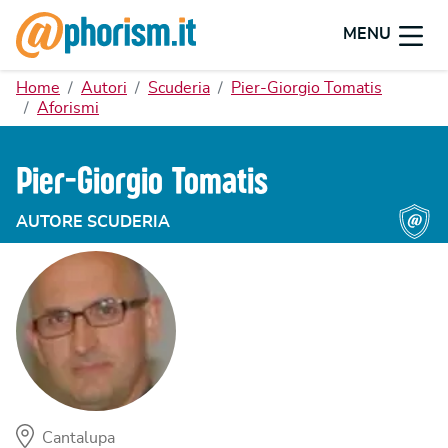
MENU
Home
Autori
Scuderia
Pier-Giorgio Tomatis
Aforismi
Pier-Giorgio Tomatis
AUTORE SCUDERIA
Cantalupa