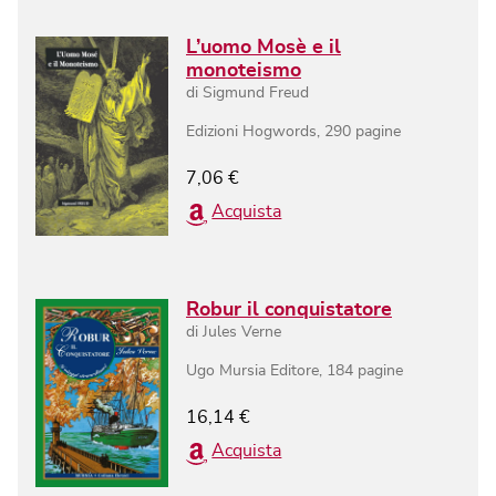
L’uomo Mosè e il
monoteismo
di
Sigmund Freud
Edizioni Hogwords
,
290
pagine
7,06
€
Acquista
Robur il conquistatore
di
Jules Verne
Ugo Mursia Editore
,
184
pagine
16,14
€
Acquista