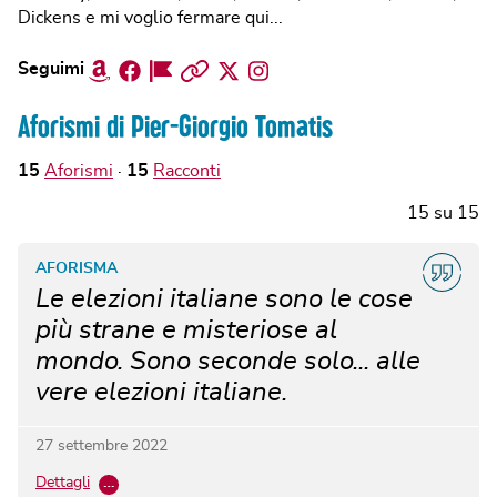
Dickens e mi voglio fermare qui...
Amazon
Facebook
Facebook
Sito
Twitter
Instagram
Seguimi
Page
web
Aforismi di Pier-Giorgio Tomatis
15
Aforismi
15
Racconti
15
su
15
AFORISMA
Le elezioni italiane sono le cose
più strane e misteriose al
mondo. Sono seconde solo... alle
vere elezioni italiane.
27 settembre 2022
Dettagli
…