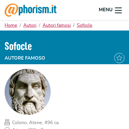
MENU
Home
Autori
Autori famosi
Sofocle
Sofocle
AUTORE FAMOSO
Colono, Atene, 496 ca.