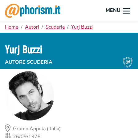
MENU
Home
Autori
Scuderia
Yurj Buzzi
Yurj Buzzi
AUTORE SCUDERIA
Grumo Appula (Italia)
26/09/1978