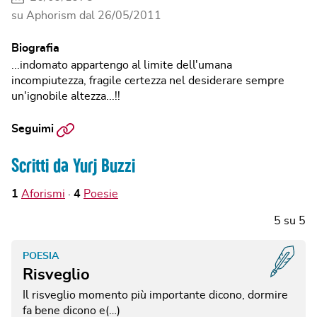
su Aphorism dal
26/05/2011
Biografia
...indomato appartengo al limite dell'umana
incompiutezza, fragile certezza nel desiderare sempre
un'ignobile altezza...!!
Sito
Seguimi
web
Scritti da Yurj Buzzi
1
Aforismi
4
Poesie
5
su
5
POESIA
Risveglio
Il risveglio
momento più importante
dicono,
dormire
fa bene dicono
e(…)