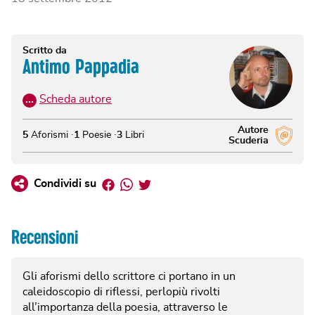
Scritto da
Antimo Pappadia
…
Scheda autore
Autore
5
Aforismi
1
Poesie
3
Libri
Scuderia
Facebook
Whatsapp
Twitter
Condividi su
Recensioni
Gli aforismi dello scrittore ci portano in un
caleidoscopio di riflessi, perlopiù rivolti
all’importanza della poesia, attraverso le