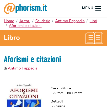
MENU
Home
Autori
Scuderia
Antimo Pappadia
Libri
Aforismi e citazioni
Libro
Aforismi e citazioni
di
Antimo Pappadia
Casa Editrice
L'Autore Libri Firenze
Dettagli
56
pagine