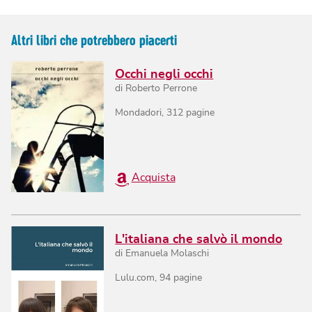
Altri libri che potrebbero piacerti
Occhi negli occhi
di
Roberto Perrone
Mondadori
,
312
pagine
Acquista
L'italiana che salvò il mondo
di
Emanuela Molaschi
Lulu.com
,
94
pagine