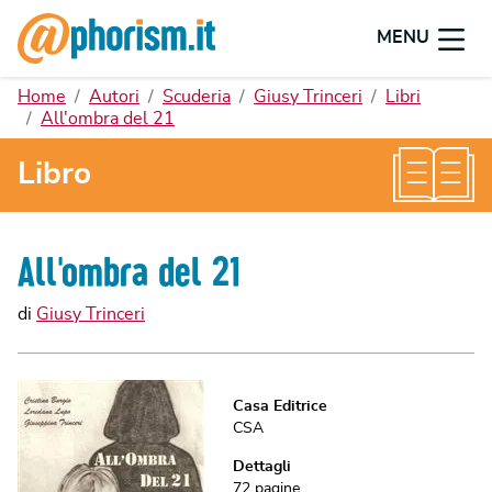
MENU
Home
Autori
Scuderia
Giusy Trinceri
Libri
All'ombra del 21
Libro
All'ombra del 21
di
Giusy Trinceri
Casa Editrice
CSA
Dettagli
72
pagine