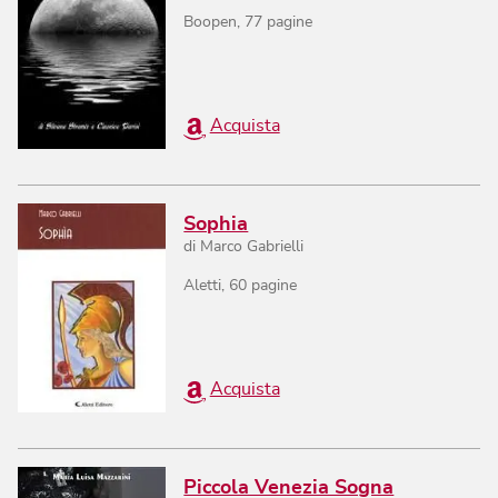
Boopen
,
77
pagine
Acquista
Sophia
di
Marco Gabrielli
Aletti
,
60
pagine
Acquista
Piccola Venezia Sogna