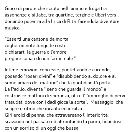
Gioco di parole che scruta nell’ animo e fruga tra
assonanze e sillabe, tra quartine, terzine e liberi versi,
donando potenza alla lirica di Rita, facendola diventare
musica.
”Esserti una canzone da morta
cogliermi note lungo le coste
dichiararti la guerra o l’amore
pregare squali di non farmi male.”
Intime emozioni concesse; puntellando e cucendo,
posando “rosari divini” e “disubbidendo al dolore e al
seme amaro del mattino” che la quotidianità porta.
La Pacilio, diventa “ seno che guarda il mondo” e
costruisce mattoni di speranza, oltre l’ ”imbroglio di nervi
trasudati dove con i dadi gioca la sorte”. Messaggio che
si apre e ritmo che incanta ed incalza.
Giri eroici di penna, che attraversano l’ interiorità,
scavando nel passato ed affrontando la paura, fidandosi
con un sorriso di un oggi che bussa: