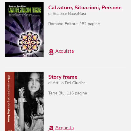
Calzature, Situazioni, Persone
di
Beatrice BausiBusi
Romano Editore
,
152
pagine
Acquista
Story frame
di
Attilio Del Giudice
Terre Blu
,
116
pagine
Acquista