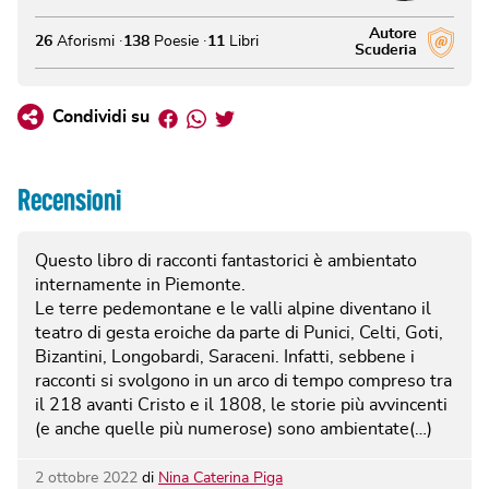
Autore
26
Aforismi
138
Poesie
11
Libri
Scuderia
Facebook
Whatsapp
Twitter
Condividi su
Recensioni
Questo libro di racconti fantastorici è ambientato
internamente in Piemonte.
Le terre pedemontane e le valli alpine diventano il
teatro di gesta eroiche da parte di Punici, Celti, Goti,
Bizantini, Longobardi, Saraceni. Infatti, sebbene i
racconti si svolgono in un arco di tempo compreso tra
il 218 avanti Cristo e il 1808, le storie più avvincenti
(e anche quelle più numerose) sono ambientate(…)
2 ottobre 2022
di
Nina Caterina Piga