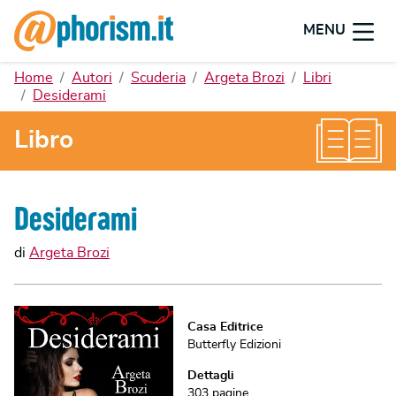
MENU
Home
Autori
Scuderia
Argeta Brozi
Libri
Desiderami
Libro
Desiderami
di
Argeta Brozi
Casa Editrice
Butterfly Edizioni
Dettagli
303
pagine