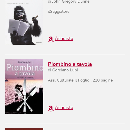
di
John Gregory Dunne
ilSaggiatore
Acquista
Piombino a tavola
di
Gordiano Lupi
Ass. Culturale Il Foglio
,
210
pagine
Acquista