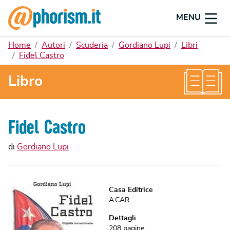
MENU
Home
Autori
Scuderia
Gordiano Lupi
Libri
Fidel Castro
Libro
Fidel Castro
di
Gordiano Lupi
Casa Editrice
A.CAR.
Dettagli
208
pagine