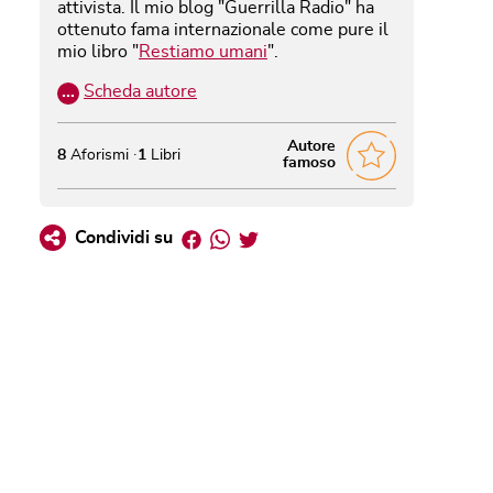
attivista. Il mio blog "Guerrilla Radio" ha
ottenuto fama internazionale come pure il
mio libro "
Restiamo umani
".
…
Scheda autore
Autore
8
Aforismi
1
Libri
famoso
Facebook
Whatsapp
Twitter
Condividi su