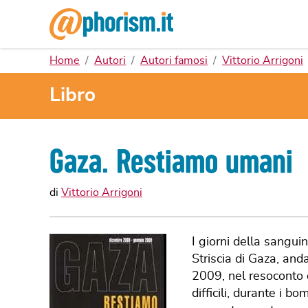
Home
Autori
Autori famosi
Vittorio Arrigoni
Libro
Gaza. Restiamo umani
di
Vittorio Arrigoni
I giorni della sangui
Striscia di Gaza, an
2009, nel resoconto q
difficili, durante i b