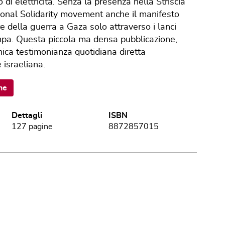
i elettricità. Senza la presenza nella Striscia
tional Solidarity movement anche il manifesto
re della guerra a Gaza solo attraverso i lanci
mpa. Questa piccola ma densa pubblicazione,
nica testimonianza quotidiana diretta
e israeliana.
ne
Dettagli
ISBN
127
pagine
8872857015