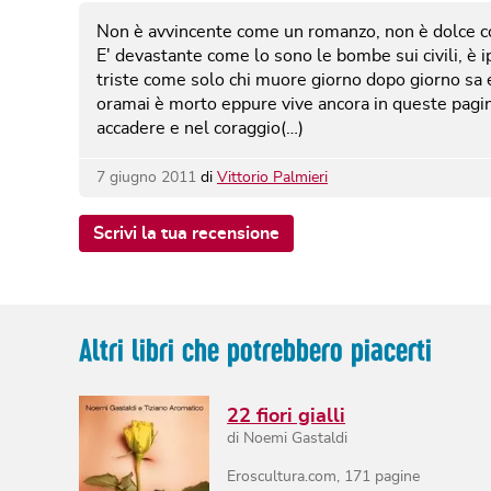
Non è avvincente come un romanzo, non è dolce c
E' devastante come lo sono le bombe sui civili, è i
triste come solo chi muore giorno dopo giorno sa e
oramai è morto eppure vive ancora in queste pagine
accadere e nel coraggio(…)
7 giugno 2011
di
Vittorio Palmieri
Scrivi la tua recensione
Altri libri che potrebbero piacerti
22 fiori gialli
di
Noemi Gastaldi
Eroscultura.com
,
171
pagine