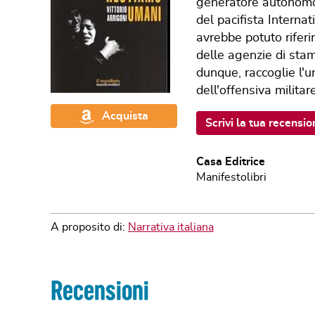
generatore autonomo d
del pacifista Interna
avrebbe potuto riferi
delle agenzie di sta
dunque, raccoglie l'u
dell'offensiva militar
Acquista
Scrivi la tua recensio
Casa Editrice
Manifestolibri
A proposito di:
Narrativa italiana
Recensioni