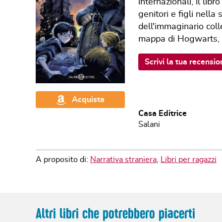
internazionali, il lib
genitori e figli nella
dell'immaginario colle
mappa di Hogwarts, il
Scrivi la tua recensio
Acquista
Casa Editrice
Salani
A proposito di:
Narrativa straniera
,
Libri per ragazzi
Altri libri che potrebbero piacerti