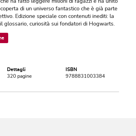
ro che ha fatto leggere milioni di ragazzi e ha unito
 scoperta di un universo fantastico che è già parte
ttivo. Edizione speciale con contenuti inediti: la
 glossario, curiosità sui fondatori di Hogwarts.
ne
Dettagli
ISBN
320
pagine
9788831003384