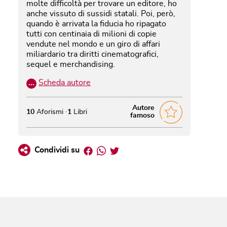
molte difficoltà per trovare un editore, ho
anche vissuto di sussidi statali. Poi, però,
quando è arrivata la fiducia ho ripagato
tutti con centinaia di milioni di copie
vendute nel mondo e un giro di affari
miliardario tra diritti cinematografici,
sequel e merchandising.
…
Scheda autore
Autore
10
Aforismi
1
Libri
famoso
Facebook
Whatsapp
Twitter
Condividi su