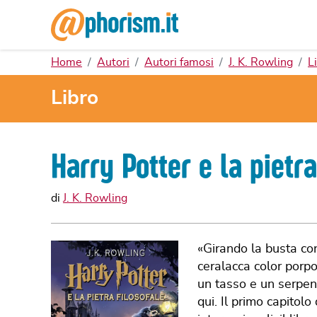
Home
Autori
Autori famosi
J. K. Rowling
Li
Libro
Harry Potter e la pietra
di
J. K. Rowling
«Girando la busta co
ceralacca color porp
un tasso e un serpen
qui. Il primo capitolo