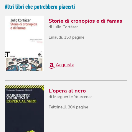
Altri libri che potrebbero piacerti
Storie di cronopios e di famas
di
Julio Cortázar
Einaudi
,
150
pagine
Acquista
L'opera al nero
di
Marguerite Yourcenar
Feltrinelli
,
304
pagine