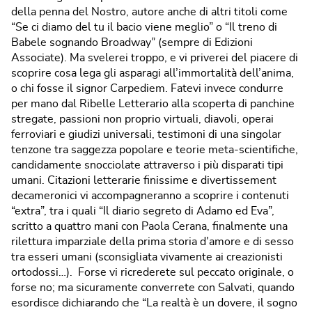
della penna del Nostro, autore anche di altri titoli come
“Se ci diamo del tu il bacio viene meglio” o “Il treno di
Babele sognando Broadway” (sempre di Edizioni
Associate). Ma svelerei troppo, e vi priverei del piacere di
scoprire cosa lega gli asparagi all’immortalità dell’anima,
o chi fosse il signor Carpediem. Fatevi invece condurre
per mano dal Ribelle Letterario alla scoperta di panchine
stregate, passioni non proprio virtuali, diavoli, operai
ferroviari e giudizi universali, testimoni di una singolar
tenzone tra saggezza popolare e teorie meta-scientifiche,
candidamente snocciolate attraverso i più disparati tipi
umani. Citazioni letterarie finissime e divertissement
decameronici vi accompagneranno a scoprire i contenuti
“extra”, tra i quali “Il diario segreto di Adamo ed Eva”,
scritto a quattro mani con Paola Cerana, finalmente una
rilettura imparziale della prima storia d’amore e di sesso
tra esseri umani (sconsigliata vivamente ai creazionisti
ortodossi…). Forse vi ricrederete sul peccato originale, o
forse no; ma sicuramente converrete con Salvati, quando
esordisce dichiarando che “La realtà è un dovere, il sogno