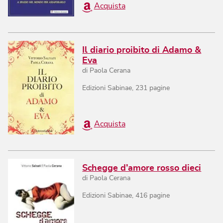
Acquista
Il diario proibito di Adamo &
Eva
di
Paola Cerana
Edizioni Sabinae
,
231
pagine
Acquista
Schegge d’amore rosso dieci
di
Paola Cerana
Edizioni Sabinae
,
416
pagine