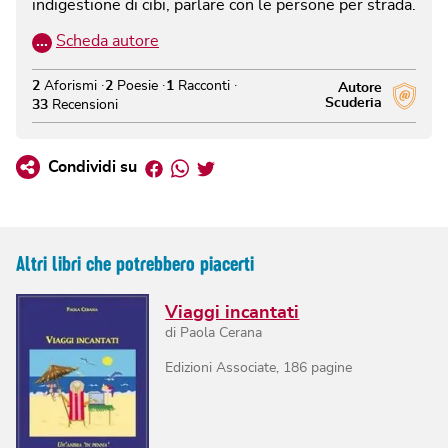
indigestione di cibi, parlare con le persone per strada.
…
Scheda autore
2
Aforismi
2
Poesie
1
Racconti
Autore
Scuderia
33
Recensioni
Facebook
Whatsapp
Twitter
Condividi su
Altri libri che potrebbero piacerti
Viaggi incantati
di
Paola Cerana
Edizioni Associate
,
186
pagine