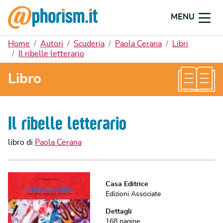
MENU
Home
Autori
Scuderia
Paola Cerana
Libri
Il ribelle letterario
Libro
Il ribelle letterario
libro di
Paola Cerana
Casa Editrice
Edizioni Associate
Dettagli
168
pagine