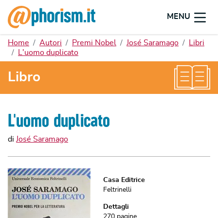
MENU
Home
Autori
Premi Nobel
José Saramago
Libri
L'uomo duplicato
Libro
L'uomo duplicato
di
José Saramago
Casa Editrice
Feltrinelli
Dettagli
270
pagine