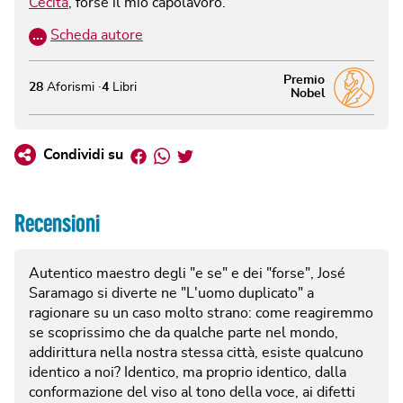
Cecità
, forse il mio capolavoro.
…
Scheda autore
Premio
28
Aforismi
4
Libri
Nobel
Facebook
Whatsapp
Twitter
Condividi su
Recensioni
Autentico maestro degli "e se" e dei "forse", José
Saramago si diverte ne "L'uomo duplicato" a
ragionare su un caso molto strano: come reagiremmo
se scoprissimo che da qualche parte nel mondo,
addirittura nella nostra stessa città, esiste qualcuno
identico a noi? Identico, ma proprio identico, dalla
conformazione del viso al tono della voce, ai difetti