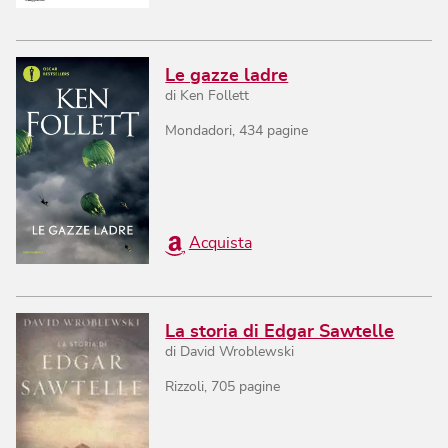
Le gazze ladre
di
Ken Follett
Mondadori
,
434
pagine
Acquista
La storia di Edgar Sawtelle
di
David Wroblewski
Rizzoli
,
705
pagine