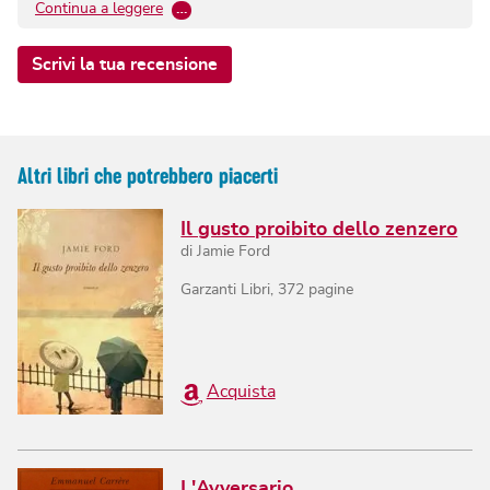
Continua a leggere
…
Scrivi la tua recensione
Altri libri che potrebbero piacerti
Il gusto proibito dello zenzero
di
Jamie Ford
Garzanti Libri
,
372
pagine
Acquista
L'Avversario