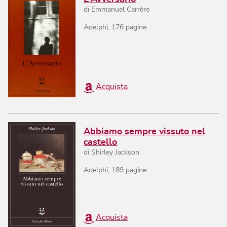
di
Emmanuel Carrère
Adelphi
,
176
pagine
Acquista
Abbiamo sempre vissuto nel
castello
di
Shirley Jackson
Adelphi
,
189
pagine
Acquista