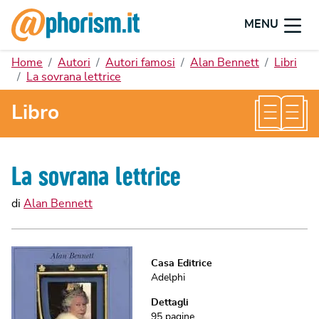
MENU
Home
Autori
Autori famosi
Alan Bennett
Libri
La sovrana lettrice
Libro
La sovrana lettrice
di
Alan Bennett
Casa Editrice
Adelphi
Dettagli
95
pagine