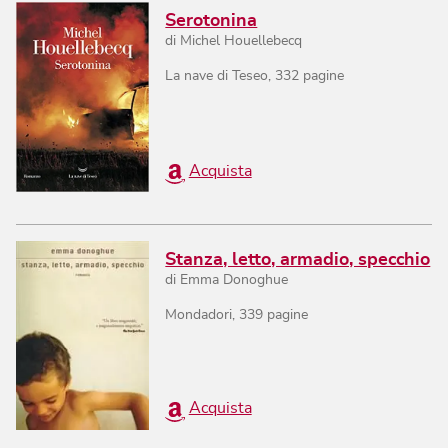
Serotonina
di
Michel Houellebecq
La nave di Teseo
,
332
pagine
Acquista
Stanza, letto, armadio, specchio
di
Emma Donoghue
Mondadori
,
339
pagine
Acquista