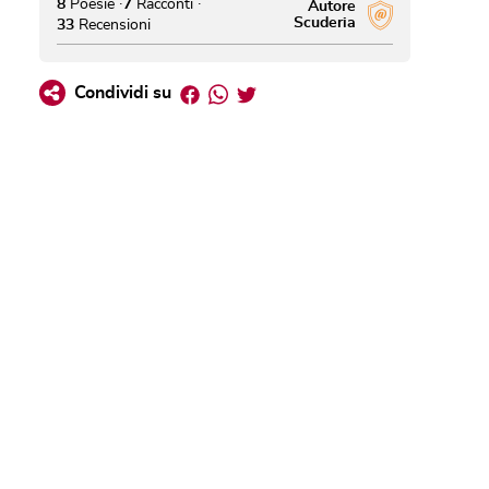
8
Poesie
7
Racconti
Autore
Scuderia
33
Recensioni
Facebook
Whatsapp
Twitter
Condividi su