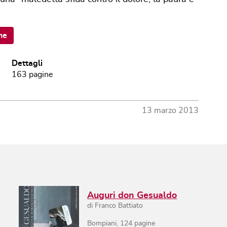
ne
Dettagli
163
pagine
13 marzo 2013
Auguri don Gesualdo
di
Franco Battiato
Bompiani
,
124
pagine