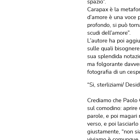
spazio”.
Carapax è la metafora
d’amore è una voce p
profondo, si può torna
scudi dell’amore”.
L’autore ha poi aggi
sulle quali bisognere
sua splendida notazion
ma folgorante davver
fotografia di un cespu
“Si, sterliziami/ Desid
Crediamo che Paolo Go
sul comodino: aprire 
parole, e poi magari 
verso, e poi lasciarl
giustamente, “non sia
viviamo è comunque u