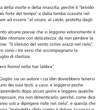
 della morte e della rinascita, perché il “brivido
iù forte del tempo” e dalla tomba scavata nel
re ad essere “al sicuro, al caldo, protetta dagli
unto alcune poesie che si leggono velocemente e
bbe ritornare con delicatezza: da non perdere la
e: “Il silenzio del vento scrive arazzi nel cielo”,
o sono i tre versi che accompagnano la
glio di sterlizia:
ero fiorire/ nelle tue labbra”
glio sia un autore i cui libri dovrebbero tenersi
uno dei suoi testi, a caso, e leggervi poche
riprenderlo dopo alcuni giorni e leggere qualche
o riposare, ma non dimenticarlo, perché, come dice
mo soli a dipingere note nel cielo”, e questa che
na “maledetta sfida contro il dolore, la paura e