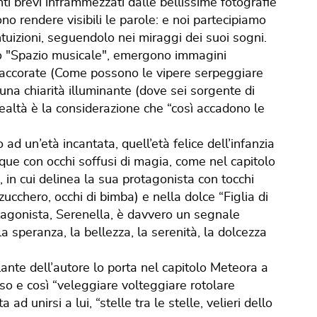
nti brevi inframmezzati dalle bellissime fotografie
no rendere visibili le parole: e noi partecipiamo
tuizioni, seguendolo nei miraggi dei suoi sogni.
ato "Spazio musicale", emergono immagini
 accorate (Come possono le vipere serpeggiare
 una chiarità illuminante (dove sei sorgente di
realtà è la considerazione che “così accadono le
ad un’età incantata, quell’età felice dell’infanzia
que con occhi soffusi di magia, come nel capitolo
 in cui delinea la sua protagonista con tocchi
 zucchero, occhi di bimba) e nella dolce “Figlia di
otagonista, Serenella, è davvero un segnale
a speranza, la bellezza, la serenità, la dolcezza
ante dell’autore lo porta nel capitolo Meteora a
erso e così “veleggiare volteggiare rotolare
 ad unirsi a lui, “stelle tra le stelle, velieri dello