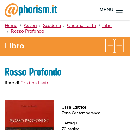
MENU
Home
Autori
Scuderia
Cristina Lastri
Libri
Rosso Profondo
Libro
Rosso Profondo
libro di
Cristina Lastri
Casa Editrice
Zona Contemporanea
Dettagli
70
pagine