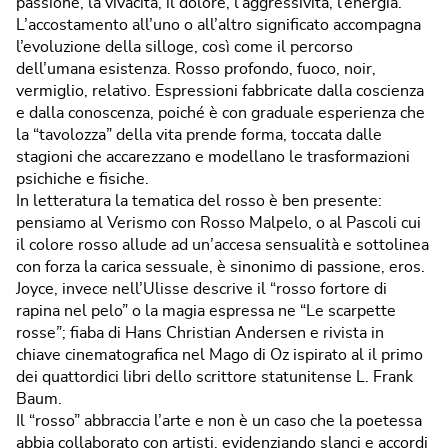
passione, la vivacità, il dolore, l’aggressività, l’energia.
L’accostamento all’uno o all’altro significato accompagna
l’evoluzione della silloge, così come il percorso
dell’umana esistenza. Rosso profondo, fuoco, noir,
vermiglio, relativo. Espressioni fabbricate dalla coscienza
e dalla conoscenza, poiché è con graduale esperienza che
la “tavolozza” della vita prende forma, toccata dalle
stagioni che accarezzano e modellano le trasformazioni
psichiche e fisiche.
In letteratura la tematica del rosso è ben presente:
pensiamo al Verismo con Rosso Malpelo, o al Pascoli cui
il colore rosso allude ad un’accesa sensualità e sottolinea
con forza la carica sessuale, è sinonimo di passione, eros.
Joyce, invece nell’Ulisse descrive il “rosso fortore di
rapina nel pelo” o la magia espressa ne “Le scarpette
rosse”; fiaba di Hans Christian Andersen e rivista in
chiave cinematografica nel Mago di Oz ispirato al il primo
dei quattordici libri dello scrittore statunitense L. Frank
Baum.
Il “rosso” abbraccia l’arte e non è un caso che la poetessa
abbia collaborato con artisti, evidenziando slanci e accordi