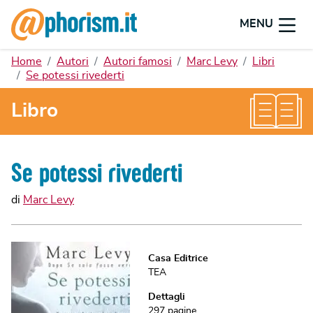
MENU
Home
Autori
Autori famosi
Marc Levy
Libri
Se potessi rivederti
Libro
Se potessi rivederti
di
Marc Levy
Casa Editrice
TEA
Dettagli
297
pagine