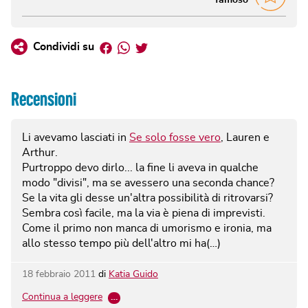
famoso
Facebook
Whatsapp
Twitter
Condividi su
Recensioni
Li avevamo lasciati in
Se solo fosse vero
, Lauren e
Arthur.
Purtroppo devo dirlo... la fine li aveva in qualche
modo "divisi", ma se avessero una seconda chance?
Se la vita gli desse un'altra possibilità di ritrovarsi?
Sembra così facile, ma la via è piena di imprevisti.
Come il primo non manca di umorismo e ironia, ma
allo stesso tempo più dell'altro mi ha(…)
18 febbraio 2011
di
Katia Guido
Continua a leggere
…