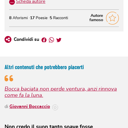
…
Scheda autore
Autore
8
Aforismi
17
Poesie
5
Racconti
famoso
Facebook
Whatsapp
Twitter
Condividi su
Altri contenuti che potrebbero piacerti
Bocca baciata non perde ventura, anzi rinnova
come fa la luna.
di
Giovanni Boccaccio
Non credo il suon tanto soave fosse