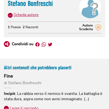
Stefano Bonfreschi
…
Scheda autore
Autore
1
Poesie
2
Racconti
Scuderia
Facebook
Whatsapp
Twitter
Condividi su
Altri contenuti che potrebbero piacerti
Fine
di
Stefano Bonfreschi
Incipit
:
La rabbia verso il nemico è svanita. La battaglia è
stata dura, aspra come non avrei immaginato. (…)
…
Leggi il racconto