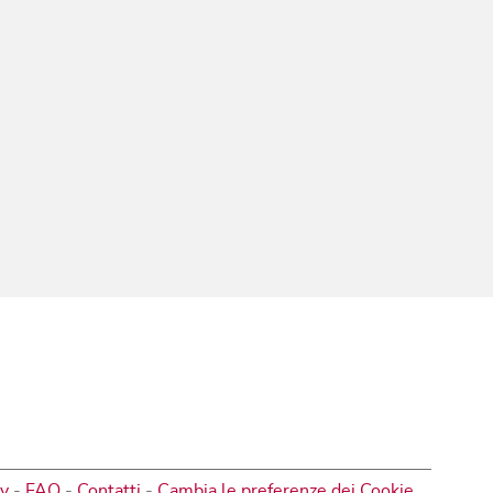
cy
-
FAQ
-
Contatti
-
Cambia le preferenze dei Cookie