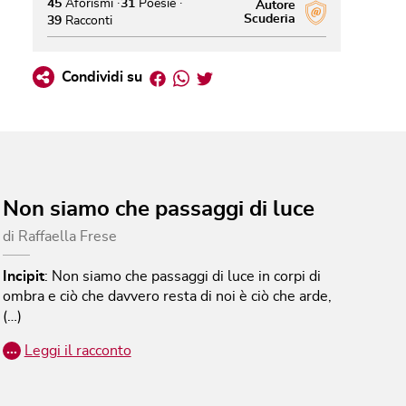
45
Aforismi
31
Poesie
Autore
Scuderia
39
Racconti
Facebook
Whatsapp
Twitter
Condividi su
Non siamo che passaggi di luce
di
Raffaella Frese
Incipit
:
Non siamo che passaggi di luce in corpi di
ombra e ciò che davvero resta di noi è ciò che arde,
(…)
…
Leggi il racconto