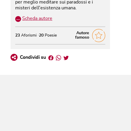
per meglio meditare sui paradossi e i
misteri dell'esistenza umana.
…
Scheda autore
Autore
23
Aforismi
20
Poesie
famoso
Facebook
Whatsapp
Twitter
Condividi su