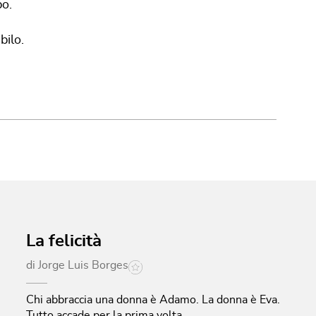
po.
bilo.
La felicità
di
Jorge Luis Borges
Chi abbraccia una donna è Adamo. La donna è Eva.
Tutto accade per la prima volta.