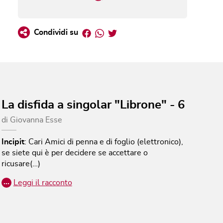
Facebook
Whatsapp
Twitter
Condividi su
La disfida a singolar "Librone" - 6
di
Giovanna Esse
Incipit
:
Cari Amici di penna e di foglio (elettronico),
se siete qui è per decidere se accettare o
ricusare(…)
…
Leggi il racconto