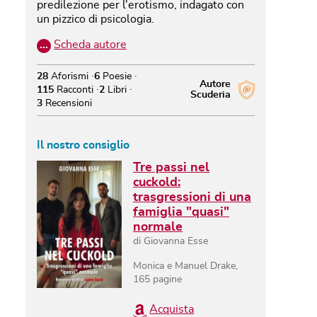
predilezione per l'erotismo, indagato con
un pizzico di psicologia.
…
Scheda autore
28
Aforismi
6
Poesie
Autore
115
Racconti
2
Libri
Scuderia
3
Recensioni
Il nostro consiglio
Tre passi nel
cuckold:
trasgressioni di una
famiglia "quasi"
normale
di
Giovanna Esse
Monica e Manuel Drake
,
165
pagine
Acquista