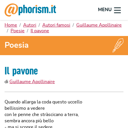
MENU
Home
Autori
Autori famosi
Guillaume Apollinaire
Poesie
Il pavone
Poesia
Il pavone
di
Guillaume Apollinaire
Quando allarga la coda questo uccello
bellissimo a vedere
con le penne che stràscicano a terra,
sembra ancora più bello
‐ ma si scopre il sedere.