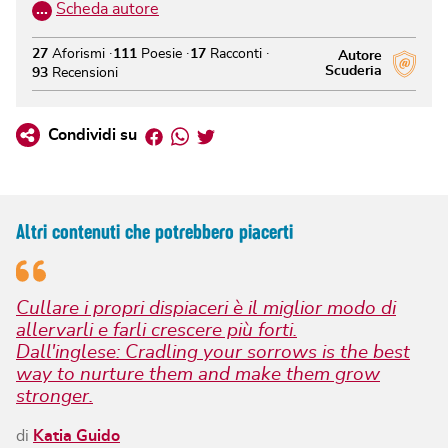
…
Scheda autore
27
Aforismi
111
Poesie
17
Racconti
Autore
Scuderia
93
Recensioni
Facebook
Whatsapp
Twitter
Condividi su
Altri contenuti che potrebbero piacerti
Cullare i propri dispiaceri è il miglior modo di
allervarli e farli crescere più forti.
Dall'inglese: Cradling your sorrows is the best
way to nurture them and make them grow
stronger.
di
Katia Guido