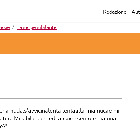
Redazione
Aut
esie
La serpe sibilante
ena nuda,s'avvicinalenta lentaalla mia nucae mi
tura.Mi sibila paroledi arcaico sentore,ma una
re?"