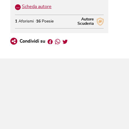
…
Scheda autore
Autore
1
Aforismi
16
Poesie
Scuderia
Facebook
Whatsapp
Twitter
Condividi su