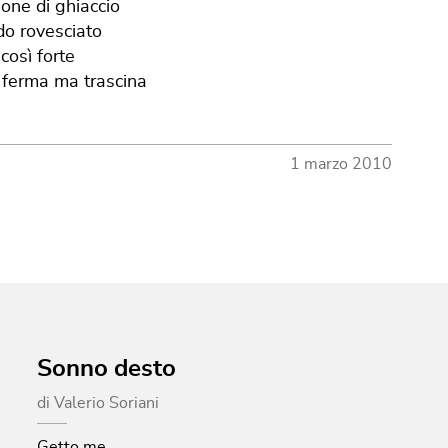
ne di ghiaccio
o rovesciato
osì forte
 ferma ma trascina
1 marzo 2010
Sonno desto
di
Valerio Soriani
Getto me