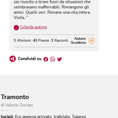
sei riuscito a tirare fuori da situazioni che
sembravano inafferrabili. Rimangono gli
amici. Quelli veri. Rimane una vita intera.
Vivila.."
…
Scheda autore
Autore
1
Aforismi
43
Poesie
1
Racconti
Scuderia
Facebook
Whatsapp
Twitter
Condividi su
Tramonto
di
Valerio Soriani
Incipit
:
Ero appena arrivato, trafelato. Sapevo