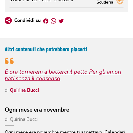
3
Aforismi
117
Poesie
5
Racconti
Scuderia
Facebook
Whatsapp
Twitter
Condividi su
Altri contenuti che potrebbero piacerti
E ora tornerem a batterci il petto Per gli amori
nati senza il consenso
di
Quirina Bucci
Ogni mese era novembre
di
Quirina Bucci
Ogni mese era novembre mentre ti aspettavo.
Calendari