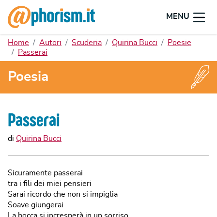
MENU
Home
Autori
Scuderia
Quirina Bucci
Poesie
Passerai
Poesia
Passerai
di
Quirina Bucci
Sicuramente passerai
tra i fili dei miei pensieri
Sarai ricordo che non si impiglia
Soave giungerai
La bocca si incresperà in un sorriso