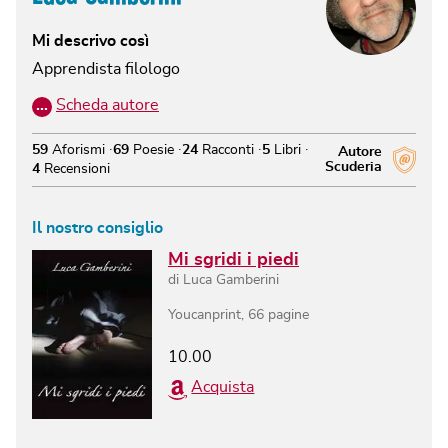
Mi descrivo così
Apprendista filologo
…
Scheda autore
59
Aforismi
69
Poesie
24
Racconti
5
Libri
Autore
Scuderia
4
Recensioni
Il nostro consiglio
Mi sgridi i piedi
di
Luca Gamberini
Youcanprint
,
66
pagine
10.00
Acquista