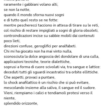
raramente i gabbiani volano alti,
se non la notte,
quando il mondo sforna nuovi sogni
e di tutto quel resto se ne fotte:
mentre pescherecci tacciono in attesa di tirare su le reti,
col rischio di restare impigliati a sogni di gloria obsoleti,
controindicazioni incise su sabbie mobili dai contenuti
poco lieti,
direzioni confuse, geroglifici per analfabeti.
Chi mi ha giocato non ha mai vinto nulla,
sconosciuta la dolce angoscia del dondolare di una culla,
applicazioni tecniche, teorie dialettiche,
soprusi a forma di cuore scivolati via, tra sangue e lattice:
deceduti tutti gli sguardi incastratisi tra orbite ellittiche.
Che aspetti, provaci a puntare,
lo shock anafilattico è un rischio che si può evitare,
mescolando insieme alla saliva, il sangue ed il sudore.
Vieni, riempiamo i calici e tendiamoli protesi verso il
niente,
splendido orizzonte,