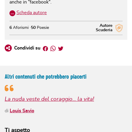
anche in "facebook".
…
Scheda autore
Autore
6
Aforismi
50
Poesie
Scuderia
Facebook
Whatsapp
Twitter
Condividi su
Altri contenuti che potrebbero piacerti
La nuda veste del coraggio... la vita!
di
Louis Savio
Ti aspetto