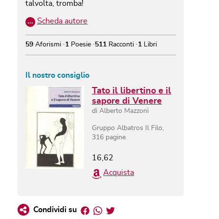
talvolta, tromba!
…
Scheda autore
59
Aforismi
1
Poesie
511
Racconti
1
Libri
Il nostro consiglio
Tato il libertino e il
sapore di Venere
di
Alberto Mazzoni
Gruppo Albatros Il Filo
,
316
pagine
16,62
Acquista
Facebook
Whatsapp
Twitter
Condividi su