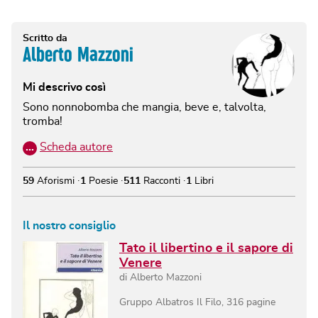
Scritto da
Alberto Mazzoni
Mi descrivo così
Sono nonnobomba che mangia, beve e, talvolta,
tromba!
…
Scheda autore
59
Aforismi
1
Poesie
511
Racconti
1
Libri
Il nostro consiglio
Tato il libertino e il sapore di
Venere
di
Alberto Mazzoni
Gruppo Albatros Il Filo
,
316
pagine