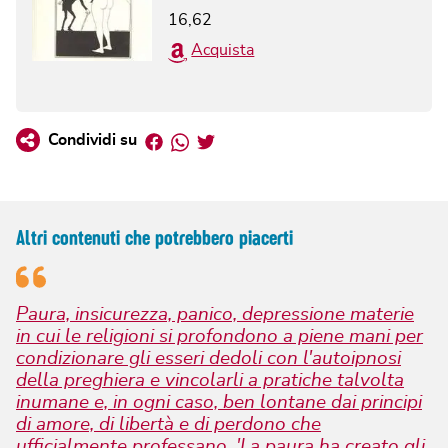
16,62
Acquista
Facebook
Whatsapp
Twitter
Condividi su
Altri contenuti che potrebbero piacerti
Paura, insicurezza, panico, depressione materie
in cui le religioni si profondono a piene mani per
condizionare gli esseri dedoli con l'autoipnosi
della preghiera e vincolarli a pratiche talvolta
inumane e, in ogni caso, ben lontane dai principi
di amore, di libertà e di perdono che
ufficialmente professano, 'La paura ha creato gli