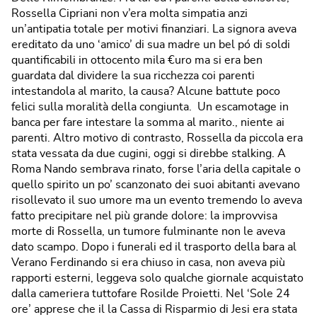
Rossella Cipriani non v’era molta simpatia anzi
un’antipatia totale per motivi finanziari. La signora aveva
ereditato da uno ‘amico’ di sua madre un bel pó di soldi
quantificabili in ottocento mila €uro ma si era ben
guardata dal dividere la sua ricchezza coi parenti
intestandola al marito, la causa? Alcune battute poco
felici sulla moralità della congiunta. Un escamotage in
banca per fare intestare la somma al marito., niente ai
parenti. Altro motivo di contrasto, Rossella da piccola era
stata vessata da due cugini, oggi si direbbe stalking. A
Roma Nando sembrava rinato, forse l’aria della capitale o
quello spirito un po’ scanzonato dei suoi abitanti avevano
risollevato il suo umore ma un evento tremendo lo aveva
fatto precipitare nel più grande dolore: la improvvisa
morte di Rossella, un tumore fulminante non le aveva
dato scampo. Dopo i funerali ed il trasporto della bara al
Verano Ferdinando si era chiuso in casa, non aveva più
rapporti esterni, leggeva solo qualche giornale acquistato
dalla cameriera tuttofare Rosilde Proietti. Nel ‘Sole 24
ore’ apprese che il la Cassa di Risparmio di Jesi era stata