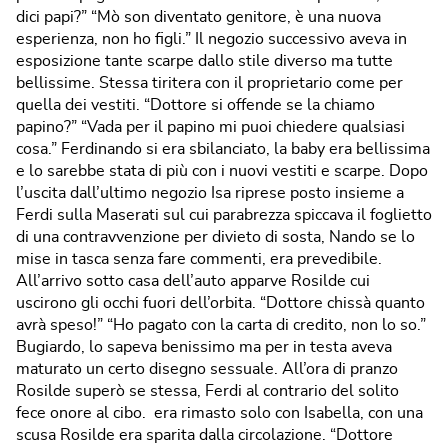
dici papi?” “Mò son diventato genitore, è una nuova
esperienza, non ho figli.” Il negozio successivo aveva in
esposizione tante scarpe dallo stile diverso ma tutte
bellissime. Stessa tiritera con il proprietario come per
quella dei vestiti. “Dottore si offende se la chiamo
papino?” “Vada per il papino mi puoi chiedere qualsiasi
cosa.” Ferdinando si era sbilanciato, la baby era bellissima
e lo sarebbe stata di più con i nuovi vestiti e scarpe. Dopo
l’uscita dall’ultimo negozio Isa riprese posto insieme a
Ferdi sulla Maserati sul cui parabrezza spiccava il foglietto
di una contravvenzione per divieto di sosta, Nando se lo
mise in tasca senza fare commenti, era prevedibile.
All’arrivo sotto casa dell’auto apparve Rosilde cui
uscirono gli occhi fuori dell’orbita. “Dottore chissà quanto
avrà speso!” “Ho pagato con la carta di credito, non lo so.”
Bugiardo, lo sapeva benissimo ma per in testa aveva
maturato un certo disegno sessuale. All’ora di pranzo
Rosilde superò se stessa, Ferdi al contrario del solito
fece onore al cibo. era rimasto solo con Isabella, con una
scusa Rosilde era sparita dalla circolazione. “Dottore