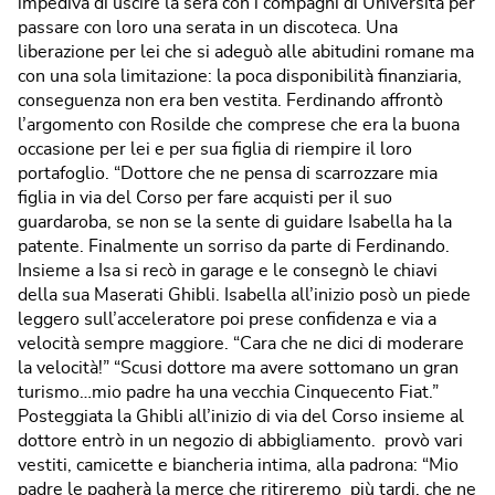
impediva di uscire la sera con i compagni di Università per
passare con loro una serata in un discoteca. Una
liberazione per lei che si adeguò alle abitudini romane ma
con una sola limitazione: la poca disponibilità finanziaria,
conseguenza non era ben vestita. Ferdinando affrontò
l’argomento con Rosilde che comprese che era la buona
occasione per lei e per sua figlia di riempire il loro
portafoglio. “Dottore che ne pensa di scarrozzare mia
figlia in via del Corso per fare acquisti per il suo
guardaroba, se non se la sente di guidare Isabella ha la
patente. Finalmente un sorriso da parte di Ferdinando.
Insieme a Isa si recò in garage e le consegnò le chiavi
della sua Maserati Ghibli. Isabella all’inizio posò un piede
leggero sull’acceleratore poi prese confidenza e via a
velocità sempre maggiore. “Cara che ne dici di moderare
la velocità!” “Scusi dottore ma avere sottomano un gran
turismo…mio padre ha una vecchia Cinquecento Fiat.”
Posteggiata la Ghibli all’inizio di via del Corso insieme al
dottore entrò in un negozio di abbigliamento. provò vari
vestiti, camicette e biancheria intima, alla padrona: “Mio
padre le pagherà la merce che ritireremo più tardi, che ne