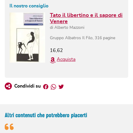
Il nostro consiglio
Tato il libertino e il sapore di
Venere
di
Alberto Mazzoni
Gruppo Albatros Il Filo
,
316
pagine
16,62
Acquista
Facebook
Whatsapp
Twitter
Condividi su
Altri contenuti che potrebbero piacerti