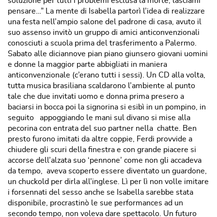
soluzione per tutti i problemi esclusa la morte, lasciami
pensare…” La mente di Isabella partorì l’idea di realizzare
una festa nell’ampio salone del padrone di casa, avuto il
suo assenso invitò un gruppo di amici anticonvenzionali
conosciuti a scuola prima del trasferimento a Palermo.
Sabato alle diciannove pian piano giunsero giovani uomini
e donne la maggior parte abbigliati in maniera
anticonvenzionale (c’erano tutti i sessi). Un CD alla volta,
tutta musica brasiliana scaldarono l’ambiente al punto
tale che due invitati uomo e donna prima presero a
baciarsi in bocca poi la signorina si esibì in un pompino, in
seguito appoggiando le mani sul divano si mise alla
pecorina con entrata del suo partner nella chatte. Ben
presto furono imitati da altre coppie, Ferdi provvide a
chiudere gli scuri della finestra e con grande piacere si
accorse dell’alzata suo ‘pennone’ come non gli accadeva
da tempo, aveva scoperto essere diventato un guardone,
un chuckold per dirla all’inglese. Lì per lì non volle imitare
i forsennati del sesso anche se Isabella sarebbe stata
disponibile, procrastinò le sue performances ad un
secondo tempo, non voleva dare spettacolo. Un futuro