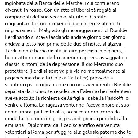
inglobata dalla Banca delle Marche i cui conti erano
divenuti in rosso. Con un atto di liberalità regalò ai
componenti del suo vecchio Istituto di Credito
cinquantamila €uro ricevendo dagli interessati molti
ringraziamenti. Malgrado gli incoraggiamenti di Rosilde
Ferdinando si stava lasciando andare giorno per giorno,
andava a letto non prima delle due di notte, si alzava
tardi, niente barba rasata, in giro per casa in pigiama, il
buon vitto romano della cameriera appena assaggiato, i
classici sintomi della depressione. Il dio Mercurio suo
protettore (Ferdi si sentiva più vicino mentaalmente al
paganesimo che alla Chiesa Cattolica) provvide a
scuoterlo psicologicamente con un avvenimento: Rosilde
separata dal consorte residente a Palermo ben volentieri
aveva accolto la richiesta della figlia Isabella Pandolfi di
venire a Roma. La ragazza ventenne faceva onore al suo
nome, mora, piuttosto alta, occhi color oro, corpo da
modella insomma un gran pezzo di gnocca per dirla alla
emiliana. Diplomata dal liceo scientifico era venuta
volentieri a Roma per sfuggire alla gelosia paterna che le