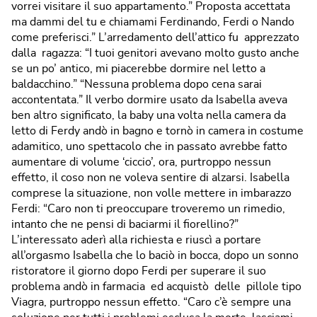
vorrei visitare il suo appartamento.” Proposta accettata
ma dammi del tu e chiamami Ferdinando, Ferdi o Nando
come preferisci.” L’arredamento dell’attico fu apprezzato
dalla ragazza: “I tuoi genitori avevano molto gusto anche
se un po’ antico, mi piacerebbe dormire nel letto a
baldacchino.” “Nessuna problema dopo cena sarai
accontentata.” Il verbo dormire usato da Isabella aveva
ben altro significato, la baby una volta nella camera da
letto di Ferdy andò in bagno e tornò in camera in costume
adamitico, uno spettacolo che in passato avrebbe fatto
aumentare di volume ‘ciccio’, ora, purtroppo nessun
effetto, il coso non ne voleva sentire di alzarsi. Isabella
comprese la situazione, non volle mettere in imbarazzo
Ferdi: “Caro non ti preoccupare troveremo un rimedio,
intanto che ne pensi di baciarmi il fiorellino?”
L’interessato aderì alla richiesta e riuscì a portare
all’orgasmo Isabella che lo baciò in bocca, dopo un sonno
ristoratore il giorno dopo Ferdi per superare il suo
problema andò in farmacia ed acquistò delle pillole tipo
Viagra, purtroppo nessun effetto. “Caro c’è sempre una