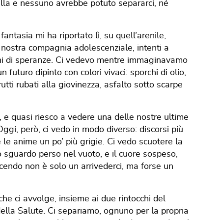
ulla e nessuno avrebbe potuto separarci, né
antasia mi ha riportato lì, su quell’arenile,
la nostra compagnia adolescenziale, intenti a
ieni di speranze. Ci vedevo mentre immaginavamo
n futuro dipinto con colori vivaci: sporchi di olio,
rutti rubati alla giovinezza, asfalto sotto scarpe
a, e quasi riesco a vedere una delle nostre ultime
ggi, però, ci vedo in modo diverso: discorsi più
le anime un po’ più grigie. Ci vedo scuotere la
lo sguardo perso nel vuoto, e il cuore sospeso,
cendo non è solo un arrivederci, ma forse un
he ci avvolge, insieme ai due rintocchi del
ella Salute. Ci separiamo, ognuno per la propria