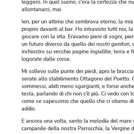
leggero. In quel suono, c'era la certezza che n
allontanarci, mai.
Ieri, per un attimo che sembrava eterno, la mia f
proprio davanti al bar. Ho intravisto tutti noi, 
giocare con la vita. Eravamo pieni di sogni, p
un futuro diverso da quello dei nostri genitori, u
inchiostro su vecchie pagine ingiallite, terra e f
logorate dalle corse.
Mi sollevo sulle punte dei piedi, apro le bracci
serate allo stabilimento Ottagono del Poetto. O
sommessi, abiti meno sgargianti, e forse anche 
testa, parlando di chi non c’è più. Ci vedo con 
come se sapessimo che quello che ci stiamo di
addio.
E ancora una volta, sento la melodia del mare c
campanile della nostra Parrocchia, la Vergine d