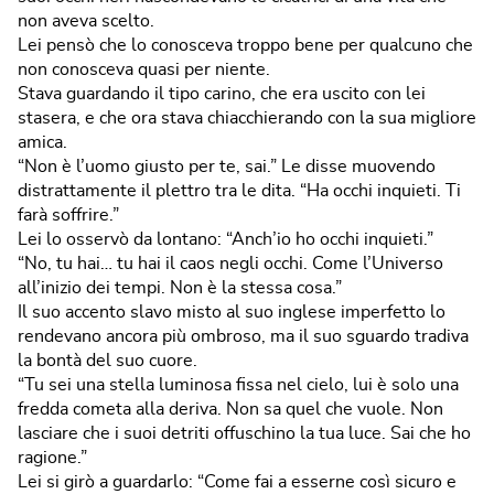
non aveva scelto.
Lei pensò che lo conosceva troppo bene per qualcuno che
non conosceva quasi per niente.
Stava guardando il tipo carino, che era uscito con lei
stasera, e che ora stava chiacchierando con la sua migliore
amica.
“Non è l’uomo giusto per te, sai.” Le disse muovendo
distrattamente il plettro tra le dita. “Ha occhi inquieti. Ti
farà soffrire.”
Lei lo osservò da lontano: “Anch’io ho occhi inquieti.”
“No, tu hai… tu hai il caos negli occhi. Come l’Universo
all’inizio dei tempi. Non è la stessa cosa.”
Il suo accento slavo misto al suo inglese imperfetto lo
rendevano ancora più ombroso, ma il suo sguardo tradiva
la bontà del suo cuore.
“Tu sei una stella luminosa fissa nel cielo, lui è solo una
fredda cometa alla deriva. Non sa quel che vuole. Non
lasciare che i suoi detriti offuschino la tua luce. Sai che ho
ragione.”
Lei si girò a guardarlo: “Come fai a esserne così sicuro e