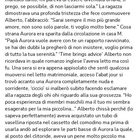
prego, se possibile, di non lasciarmi sola.” La ragazza
dimostrava una profonda tristezza che fece commuovere
Alberto, l’abbracciò: “Sarai sempre il mio più grande
amore, non sono solo parole, ti voglio molto bene.” Cosa
strana Aurora era sparita dalla circolazione in casa M.
“Papà Aurora vuole avere con te un rapporto ravvicinato,
se hai dei dubbi la pregherò di non insistere, voglio prima
di tutto la tua serenità.” ‘Time brings advice’ Alberto non
ricordava in quale romanzo inglese l’aveva letto ma così
fu. Una sera si era appena appisolato che sentì qualcosa
muoversi nel letto matrimoniale, acceso l’abat jour si
trovò accanto una Aurora completamente nuda e
sorridente, ‘ciccio’ si inalberò subito facendo esclamare
alla ragazza degli ohi ohi riguardo alla sua grossezza. “Ho
poca esperienza di membri maschili ma il tuo mi sembra
esagerato per la mia piccolina…” Alberto chissà perché (lo
sapeva perfettamente) aveva acquistato un tubo di
vasellina riposta nel cassetto del comodino ma prima di
usarla andò ad esplorare le parti basse di Aurora la quale,
al posto del clitoride, aveva un pene molto piccolo ma