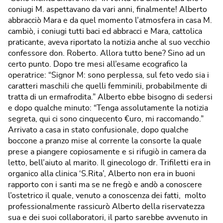
coniugi M. aspettavano da vari anni, finalmente! Alberto
abbracciò Mara e da quel momento l’atmosfera in casa M.
cambiò, i coniugi tutti baci ed abbracci e Mara, cattolica
praticante, aveva riportato la notizia anche al suo vecchio
confessore don. Roberto. Allora tutto bene? Sino ad un
certo punto. Dopo tre mesi all’esame ecografico la
operatrice: “Signor M: sono perplessa, sul feto vedo sia i
caratteri maschili che quelli femminili, probabilmente di
tratta di un ermafrodita.” Alberto ebbe bisogno di sedersi
e dopo qualche minuto: “Tenga assolutamente la notizia
segreta, qui ci sono cinquecento €uro, mi raccomando.”
Arrivato a casa in stato confusionale, dopo qualche
boccone a pranzo mise al corrente la consorte la quale
prese a piangere copiosamente e si rifugiò in camera da
letto, bell’aiuto al marito. Il ginecologo dr. Trifiletti era in
organico alla clinica ‘S.Rita’, Alberto non era in buoni
rapporto con i santi ma se ne fregò e andò a conoscere
l’ostetrico il quale, venuto a conoscenza dei fatti, molto
professionalmente rassicurò Alberto della riservatezza
sua e dei suoi collaboratori, il parto sarebbe avvenuto in