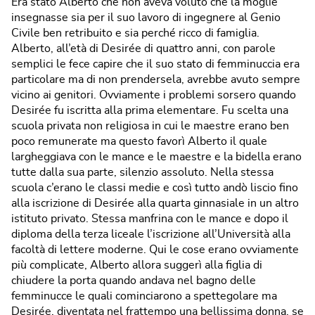
Era stato Alberto che non aveva voluto che la moglie
insegnasse sia per il suo lavoro di ingegnere al Genio
Civile ben retribuito e sia perché ricco di famiglia.
Alberto, all’età di Desirée di quattro anni, con parole
semplici le fece capire che il suo stato di femminuccia era
particolare ma di non prendersela, avrebbe avuto sempre
vicino ai genitori. Ovviamente i problemi sorsero quando
Desirée fu iscritta alla prima elementare. Fu scelta una
scuola privata non religiosa in cui le maestre erano ben
poco remunerate ma questo favorì Alberto il quale
largheggiava con le mance e le maestre e la bidella erano
tutte dalla sua parte, silenzio assoluto. Nella stessa
scuola c’erano le classi medie e così tutto andò liscio fino
alla iscrizione di Desirée alla quarta ginnasiale in un altro
istituto privato. Stessa manfrina con le mance e dopo il
diploma della terza liceale l’iscrizione all’Università alla
facoltà di lettere moderne. Qui le cose erano ovviamente
più complicate, Alberto allora suggerì alla figlia di
chiudere la porta quando andava nel bagno delle
femminucce le quali cominciarono a spettegolare ma
Desirée, diventata nel frattempo una bellissima donna, se