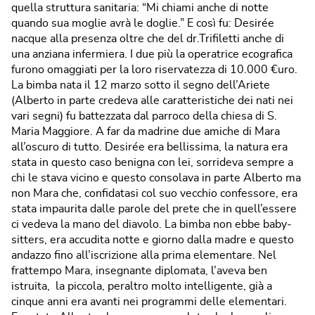
quella struttura sanitaria: “Mi chiami anche di notte
quando sua moglie avrà le doglie.” E così fu: Desirée
nacque alla presenza oltre che del dr.Trifiletti anche di
una anziana infermiera. I due più la operatrice ecografica
furono omaggiati per la loro riservatezza di 10.000 €uro.
La bimba nata il 12 marzo sotto il segno dell’Ariete
(Alberto in parte credeva alle caratteristiche dei nati nei
vari segni) fu battezzata dal parroco della chiesa di S.
Maria Maggiore. A far da madrine due amiche di Mara
all’oscuro di tutto. Desirée era bellissima, la natura era
stata in questo caso benigna con lei, sorrideva sempre a
chi le stava vicino e questo consolava in parte Alberto ma
non Mara che, confidatasi col suo vecchio confessore, era
stata impaurita dalle parole del prete che in quell’essere
ci vedeva la mano del diavolo. La bimba non ebbe baby‐
sitters, era accudita notte e giorno dalla madre e questo
andazzo fino all’iscrizione alla prima elementare. Nel
frattempo Mara, insegnante diplomata, l’aveva ben
istruita, la piccola, peraltro molto intelligente, già a
cinque anni era avanti nei programmi delle elementari.