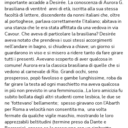
importante accadde a Desirée. La conoscenza di Aurora G.
brasiliana di ventitré anni di età, iscritta alla sua stessa
facoltà di lettere, discendente da nonni italiani che, oltre
al portoghese, parlava correttamente l’italiano; abitava in
una stanza che le era stata affittata da una vedova in via
Cavour. Che aveva di particolare la brasiliana? Desirée
aveva notato che prendeva i suoi stessi accorgimenti
nell’andare in bagno, si chiudeva a chiave; un giorno si
guardarono in viso e si misero a ridere tanto da fare girare
tutti i presenti. Avevano scoperto di aver qualcosa in
comune! Aurora era la classica brasiliana di quelle che si
vedono al carnevale di Rio. Grandi occhi, seno
prosperoso, popò favoloso e gambe lunghissime, roba da
far girare la testa ad ogni maschietto ma aveva qualcosa
in più non previsto in una femminuccia…La loro amicizia fu
subito bollata dagli altri studenti come lesbica, le due se
ne ‘fottevano’ bellamente; spesso giravano con l’Abarth
per Roma a velocità non consentita ma, una volta
fermate da qualche vigile maschio, mostrando le loro
apprezzabili beltitudini (termine preso da Dante e