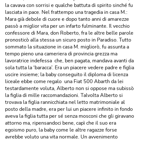
la cavava con sorrisi e qualche battuta di spirito sinché fu
lasciata in pace. Nel frattempo una tragedia in casa M.:
Mara già debole di cuore e dopo tanto anni di amarezze
passò a miglior vita per un infarto fulminante. Il vecchio
confessore di Mara, don Roberto, fra le altre belle parole
pronosticò alla stessa un sicuro posto in Paradiso. Tutto
sommato la situazione in casa M. migliorò, fu assunta a
tempo pieno una cameriera di provincia grezza ma
lavoratrice indefessa che, ben pagata, mandava avanti da
sola tutta la ‘baracca’. Era un piacere vedere padre e figlia
uscire insieme; la baby conseguito il diploma di licenza
liceale ebbe come regalo una Fiat 500 Abarth da lei
testardamente voluta, Alberto non si oppose ma subissò
la figlia di mille raccomandazioni. Talvolta Alberto si
trovava la figlia rannicchiata nel letto matrimoniale al
posto della madre, era per lui un piacere infinito in fondo
aveva la figlia tutta per sé senza mosconi che gli giravano
attorno ma, ripensandoci bene, capì che il suo era
egoismo puro, la baby come le altre ragazze forse
avrebbe voluto una vita normale. Un avvenimento