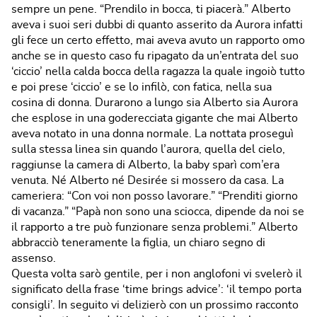
sempre un pene. “Prendilo in bocca, ti piacerà.” Alberto
aveva i suoi seri dubbi di quanto asserito da Aurora infatti
gli fece un certo effetto, mai aveva avuto un rapporto omo
anche se in questo caso fu ripagato da un’entrata del suo
‘ciccio’ nella calda bocca della ragazza la quale ingoiò tutto
e poi prese ‘ciccio’ e se lo infilò, con fatica, nella sua
cosina di donna. Durarono a lungo sia Alberto sia Aurora
che esplose in una goderecciata gigante che mai Alberto
aveva notato in una donna normale. La nottata proseguì
sulla stessa linea sin quando l’aurora, quella del cielo,
raggiunse la camera di Alberto, la baby sparì com’era
venuta. Né Alberto né Desirée si mossero da casa. La
cameriera: “Con voi non posso lavorare.” “Prenditi giorno
di vacanza.” “Papà non sono una sciocca, dipende da noi se
il rapporto a tre può funzionare senza problemi.” Alberto
abbracciò teneramente la figlia, un chiaro segno di
assenso.
Questa volta sarò gentile, per i non anglofoni vi svelerò il
significato della frase ‘time brings advice’: ‘il tempo porta
consigli’. In seguito vi delizierò con un prossimo racconto