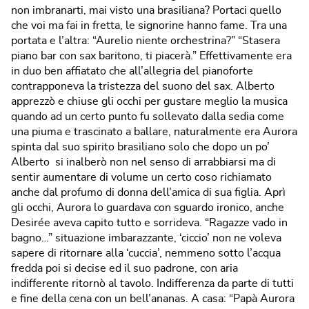
non imbranarti, mai visto una brasiliana? Portaci quello
che voi ma fai in fretta, le signorine hanno fame. Tra una
portata e l’altra: “Aurelio niente orchestrina?” “Stasera
piano bar con sax baritono, ti piacerà.” Effettivamente era
in duo ben affiatato che all’allegria del pianoforte
contrapponeva la tristezza del suono del sax. Alberto
apprezzò e chiuse gli occhi per gustare meglio la musica
quando ad un certo punto fu sollevato dalla sedia come
una piuma e trascinato a ballare, naturalmente era Aurora
spinta dal suo spirito brasiliano solo che dopo un po’
Alberto si inalberò non nel senso di arrabbiarsi ma di
sentir aumentare di volume un certo coso richiamato
anche dal profumo di donna dell’amica di sua figlia. Aprì
gli occhi, Aurora lo guardava con sguardo ironico, anche
Desirée aveva capito tutto e sorrideva. “Ragazze vado in
bagno…” situazione imbarazzante, ‘ciccio’ non ne voleva
sapere di ritornare alla ‘cuccia’, nemmeno sotto l’acqua
fredda poi si decise ed il suo padrone, con aria
indifferente ritornò al tavolo. Indifferenza da parte di tutti
e fine della cena con un bell’ananas. A casa: “Papà Aurora