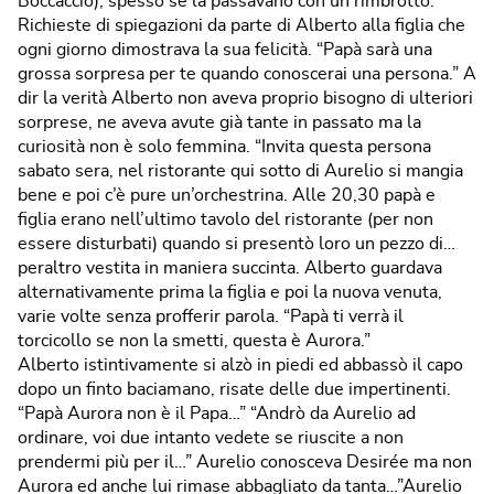
Boccaccio), spesso se la passavano con un rimbrotto.
Richieste di spiegazioni da parte di Alberto alla figlia che
ogni giorno dimostrava la sua felicità. “Papà sarà una
grossa sorpresa per te quando conoscerai una persona.” A
dir la verità Alberto non aveva proprio bisogno di ulteriori
sorprese, ne aveva avute già tante in passato ma la
curiosità non è solo femmina. “Invita questa persona
sabato sera, nel ristorante qui sotto di Aurelio si mangia
bene e poi c’è pure un’orchestrina. Alle 20,30 papà e
figlia erano nell’ultimo tavolo del ristorante (per non
essere disturbati) quando si presentò loro un pezzo di…
peraltro vestita in maniera succinta. Alberto guardava
alternativamente prima la figlia e poi la nuova venuta,
varie volte senza profferir parola. “Papà ti verrà il
torcicollo se non la smetti, questa è Aurora.”
Alberto istintivamente si alzò in piedi ed abbassò il capo
dopo un finto baciamano, risate delle due impertinenti.
“Papà Aurora non è il Papa…” “Andrò da Aurelio ad
ordinare, voi due intanto vedete se riuscite a non
prendermi più per il…” Aurelio conosceva Desirée ma non
Aurora ed anche lui rimase abbagliato da tanta…”Aurelio