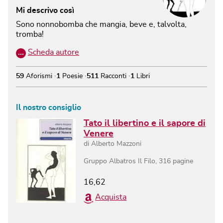
Mi descrivo così
Sono nonnobomba che mangia, beve e, talvolta,
tromba!
…
Scheda autore
59
Aforismi
1
Poesie
511
Racconti
1
Libri
Il nostro consiglio
Tato il libertino e il sapore di
Venere
di
Alberto Mazzoni
Gruppo Albatros Il Filo
,
316
pagine
16,62
Acquista